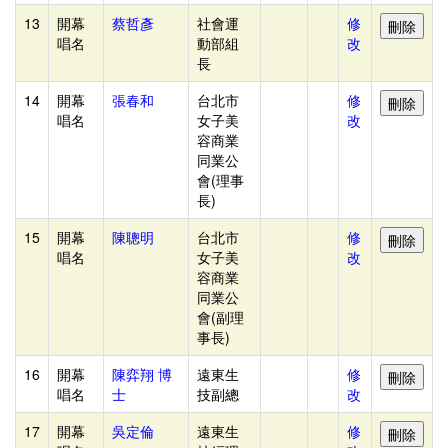
商
13
開幕
蔡哲彥
社會運
修
品
唱名
動部組
改
長
14
開幕
張春和
台北市
修
唱名
女子美
改
容商業
同業公
會(理事
長)
15
開幕
陳聰明
台北市
修
唱名
女子美
改
容商業
同業公
會(副理
事長)
16
開幕
陳弈翔 博
遠東生
修
唱名
士
技副總
改
17
開幕
吳定倫
遠東生
修