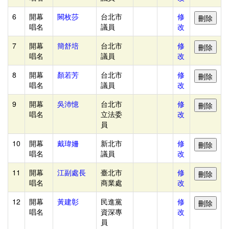
長
+合
6
開幕
闕枚莎
台北市
修
唱名
議員
改
作
7
開幕
簡舒培
台北市
修
交
唱名
議員
改
流
8
開幕
顏若芳
台北市
修
唱名
議員
改
日
本
9
開幕
吳沛憶
台北市
修
唱名
立法委
改
短
員
期
10
開幕
戴瑋姍
新北市
修
實
唱名
議員
改
習
11
開幕
江副處長
臺北市
修
日
唱名
商業處
改
本
12
開幕
黃建彰
民進黨
修
最
唱名
資深專
改
新
員