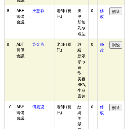
理
8
ABF
王慈蓉
老師 (視
美
0
修
評
籌備
訊)
甲,
改
審
會議
新娘
評
彩妝
造型
分
(後
9
ABF
吳金燕
老師 (視
紋
0
修
籌備
訊)
繡,
改
端)
會議
新娘
評
彩妝
造
審
型,
分
美容
數
SPA,
生命
查
靈數
核
10
ABF
何嘉凌
老師 (視
紋
0
修
評
籌備
訊)
繡,
改
審
會議
美
髮,
監