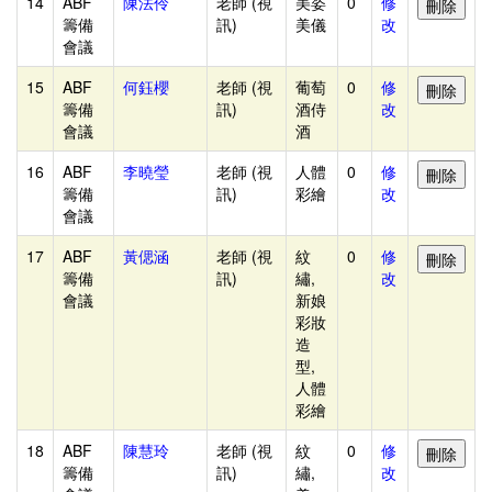
表
14
ABF
陳法伶
老師 (視
美姿
0
修
籌備
訊)
美儀
改
競
會議
賽
15
ABF
何鈺櫻
老師 (視
葡萄
0
修
組
籌備
訊)
酒侍
改
別
會議
酒
管
16
ABF
李曉瑩
老師 (視
人體
0
修
理
籌備
訊)
彩繪
改
會議
11/02
重
17
ABF
黃偲涵
老師 (視
紋
0
修
籌備
訊)
繡,
改
要
會議
新娘
選
彩妝
造
手
型,
快
人體
速
彩繪
資
18
ABF
陳慧玲
老師 (視
紋
0
修
料
籌備
訊)
繡,
改