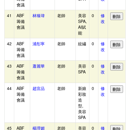
-
會議
-
41
-
ABF
林臻瑋
老師
美容
0
修
籌備
SPA,
改
-
會議
AI賦
-
能
-
42
ABF
浦彤寧
老師
紋繡
0
修
-
籌備
改
會議
-
-
43
ABF
蕭麗華
老師
美容
0
修
籌備
SPA
改
-
會議
各
44
ABF
趙宜品
老師
新娘
0
修
組
籌備
彩妝
改
別-
會議
造
型,
人
美容
數
SPA
統
45
ABF
楊理媚
老師
美容
0
修