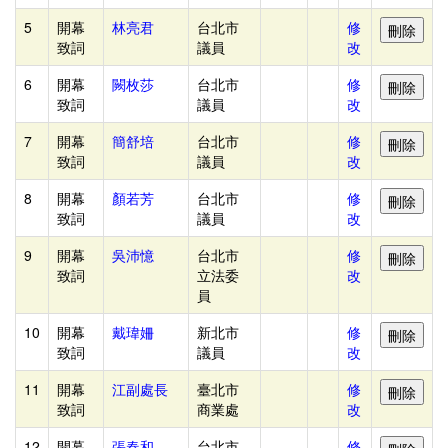
排
5
開幕
林亮君
台北市
修
管
致詞
議員
改
理
6
開幕
闕枚莎
台北市
修
監
致詞
議員
改
察
7
開幕
簡舒培
台北市
修
資
致詞
議員
改
料
8
開幕
顏若芳
台北市
修
管
致詞
議員
改
理
9
開幕
吳沛憶
台北市
修
郵
致詞
立法委
改
員
寄
管
10
開幕
戴瑋姍
新北市
修
致詞
議員
改
理
11
搖
開幕
江副處長
臺北市
修
致詞
商業處
改
評
12
開幕
張春和
台北市
修