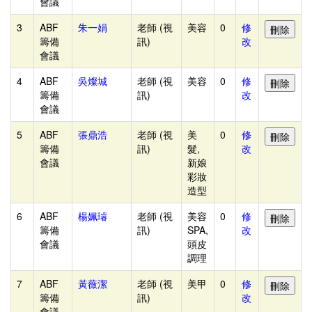
端
會議
頒
3
ABF
朱一娟
老師 (視
美容
0
修
獎
籌備
訊)
改
會議
次
序
4
ABF
吳燦城
老師 (視
美容
0
修
籌備
訊)
改
後
會議
端
5
ABF
張鼎浩
老師 (視
美
0
修
頒
籌備
訊)
髮,
改
獎
會議
新娘
管
彩妝
造型
理
6
ABF
楊姵璿
老師 (視
美容
0
修
流
籌備
訊)
SPA,
改
程
會議
頭皮
顯
調理
示
7
ABF
黃薇潔
老師 (視
美甲
0
修
管
籌備
訊)
改
會議