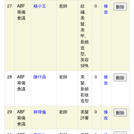
27
ABF
楊小玉
老師
紋
0
修
選
籌備
繡,
改
手
會議
美
髮,
資
美
料
甲,
管
新娘
造
理
型,
推
美容
SPA
廣
聯
28
ABF
陳仟函
老師
美
0
修
籌備
髮,
改
絡
會議
新娘
(付
彩妝
造型
款)
人
29
ABF
林瑋倫
老師
美髮
0
修
籌備
評審
改
前
會議
端-