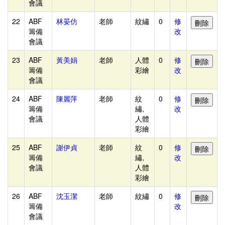
會議
-
-
22
ABF
林晏仿
老師
紋繡
0
修
籌備
改
評
會議
審
23
ABF
黃美娟
老師
人體
0
修
評
籌備
彩繪
改
分
會議
(前
24
ABF
陳麗萍
老師
紋
0
修
端)
籌備
繡,
改
會議
人體
機
彩繪
構
25
ABF
謝伊貞
老師
紋
0
修
(學
籌備
繡,
改
校)
會議
人體
彩繪
指
導
26
ABF
沈玉潔
老師
紋繡
0
修
籌備
改
老
會議
師