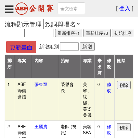
☰
[
登入
]
流程顯示管理
回
官
新增組別
更新畫面
網
排
專案
內容
抬頭
專業
未
修
刪除
首
序
出
改
席
頁
1
ABF
張東寧
榮譽會
美
0
修
+基
籌備
長
容、
改
本
會議
紋
繡、
資
美姿
美儀
料
2
ABF
王麗貴
老師 (視
美容
0
修
前
籌備
訊)
SPA
改