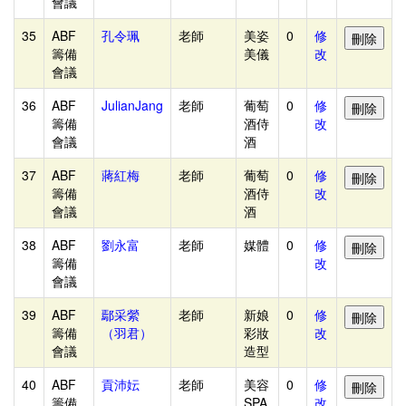
會議
計
35
ABF
孔令珮
老師
美姿
0
修
收
籌備
美儀
改
付
會議
款
36
ABF
JulianJang
老師
葡萄
0
修
與
籌備
酒侍
改
會議
酒
退
費-
37
ABF
蔣紅梅
老師
葡萄
0
修
籌備
酒侍
改
資
會議
酒
訊
38
ABF
劉永富
老師
媒體
0
修
-
籌備
改
-
會議
-
39
ABF
鄢采縈
老師
新娘
0
修
-
籌備
（羽君）
彩妝
改
會議
造型
-
-
40
ABF
貢沛妘
老師
美容
0
修
籌備
SPA
改