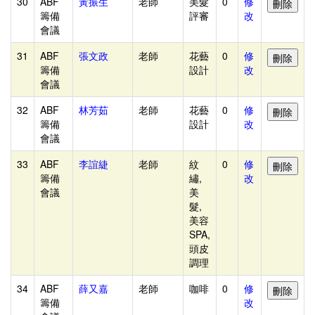
30
ABF
黃振生
老師
美髮
0
修
報
籌備
評審
改
名
會議
問
31
ABF
張文政
老師
花藝
0
修
題
籌備
設計
改
反
會議
應
32
ABF
林芳茹
老師
花藝
0
修
籌備
設計
改
紅
會議
背
33
帶
ABF
李誼緁
老師
紋
0
修
籌備
繡,
改
住
會議
美
宿
髮,
美容
管
SPA,
理
頭皮
調理
便
當
34
ABF
薛又嘉
老師
咖啡
0
修
籌備
改
統