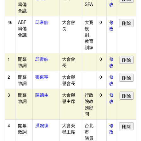
計
籌備
SPA
改
評
會議
審
46
ABF
邱帝皓
大會會
大賽
0
修
資
籌備
長
規
改
會議
劃、
料
教育
管
訓練
理
1
開幕
邱帝皓
大會會
0
修
組
致詞
長
改
別
2
開幕
張東寧
大會榮
0
修
名
致詞
譽會長
改
稱
3
開幕
陳德生
大會榮
行政
0
修
管
致詞
譽主席
院政
改
務顧
理
問
評
4
開幕
洪婉臻
大會榮
台北
修
審
致詞
譽主席
市
改
安
議員