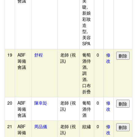
會議
美
查
睫,
詢
新娘
彩妝
-
造
-
型,
美容
-
SPA
-
19
ABF
舒程
老師 (視
葡萄
0
修
-
籌備
訊)
酒侍
改
-
會議
酒,
-
調
酒.
-
口布
-
折疊
-
20
ABF
陳幸彣
老師 (視
葡萄
0
修
-
籌備
訊)
酒侍
改
會議
酒
-
-
21
ABF
周品儀
老師 (視
紋繡
0
修
-
籌備
訊)
改