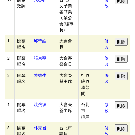
作
致詞
女子美
改
業
容商業
管
同業公
會(理事
理
長)
+關
1
開幕
邱帝皓
大會會
修
於
唱名
長
改
我
2
開幕
張東寧
大會榮
修
們
唱名
譽會長
改
3
使
開幕
陳德生
大會榮
行政
修
唱名
譽主席
院政
改
命
務顧
願
問
景
4
開幕
洪婉臻
大會榮
台北
修
現
唱名
譽主席
市
改
議員
任
會
5
開幕
林亮君
台北市
修
唱名
議員
改