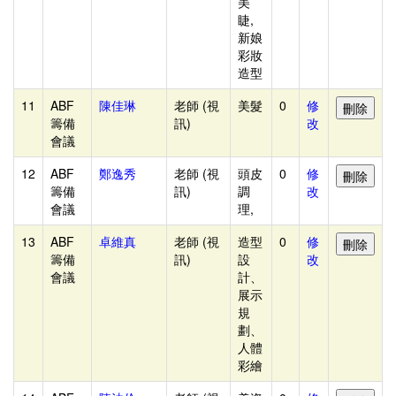
美
察
睫,
新娘
加
彩妝
減
造型
分
11
ABF
陳佳琳
老師 (視
美髮
0
修
產
籌備
訊)
改
會議
生
冠
12
ABF
鄭逸秀
老師 (視
頭皮
0
修
籌備
訊)
調
改
亞
會議
理,
季
13
軍
ABF
卓維真
老師 (視
造型
0
修
籌備
訊)
設
改
冠
會議
計、
亞
展示
規
季
劃、
軍
人體
彩繪
列