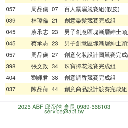
獎
057
周品儀
07
百人霧眉競賽組(假皮)
次
序
039
林瑋倫
21
創意染髮競賽完成組
後
045
蔡承志
23
男子創意區塊漸層紳士頭
端
045
蔡承志
23
男子創意區塊漸層紳士頭
頒
獎
057
周品儀
27
創意化妝設計圖競賽完成
管
398
張文政
34
珠寶捧花競賽完成組
理
流
404
劉姵君
38
創意調香競賽完成組
程
037
陳品蒨
44
創意商品設計競賽完成組
顯
示
2026 ABF 邱帝皓 會長 0989-668103
管
service@abf.tw
理
評