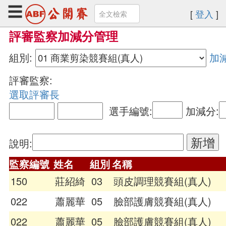
☰
[
登入
]
評審監察加減分管理
回
組別:
加減
官
評審監察:
網
選取評審長
首
頁
選手編號:
加減分:
+基
本
說明:
資
監察編號
姓名
組別
名稱
料
150
莊紹綺
03
頭皮調理競賽組(真人)
前
022
蕭麗華
05
臉部護膚競賽組(真人)
端
頒
022
蕭麗華
05
臉部護膚競賽組(真人)